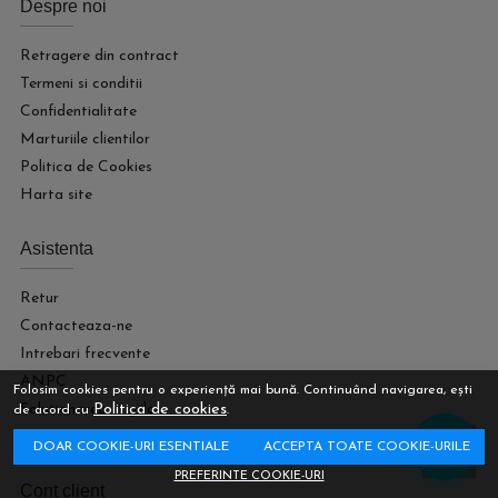
Despre noi
Retragere din contract
Termeni si conditii
Confidentialitate
Marturiile clientilor
Politica de Cookies
Harta site
Asistenta
Retur
Contacteaza-ne
Intrebari frecvente
ANPC
Folosim cookies pentru o experiență mai bună. Continuând navigarea, ești
Politica de cookies
Solutionarea litigiilor
de acord cu
.
Informatii legale
DOAR COOKIE-URI ESENTIALE
ACCEPTA TOATE COOKIE-URILE
PREFERINTE COOKIE-URI
Cont client