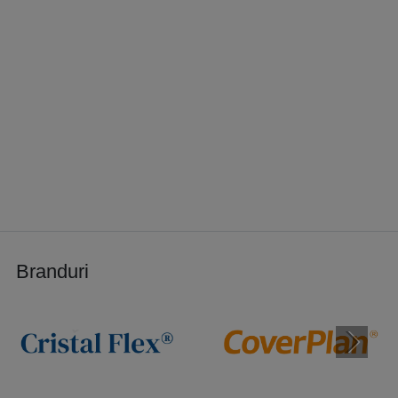
Apare condens pe folia transparentă?
Condensul este fenomen normal când aerul cald interior întâlnește
suprafața rece a foliei. Se previne prin aerisire periodică și ferestre
de ventilație în spațiul închis.
Mai multe răspunsuri tehnice complete:
consultă
Întrebări
frecvente Cristal Flex®
.
📞 Pentru consultanță tehnică gratuită sau ofertă personalizată:
0729
082 445
·
office@foliepvctransparenta.ro
· Livrăm în România și
Ungaria.
Branduri