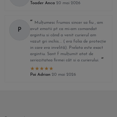
Toader Anca
20 mai 2026
Mulțumesc frumos sincer sa fiu , am
P
avut emotii pt ca mi-am comandat
argintiu si când a venit curierul am
vazut gri inchis.... ( era folia de protecție
in care era invelită). Prelata este exact
argintiu. Sant f mulțumit atat de
seriozitatea firmei cât si a curierului.
Poi Adrian
20 mai 2026