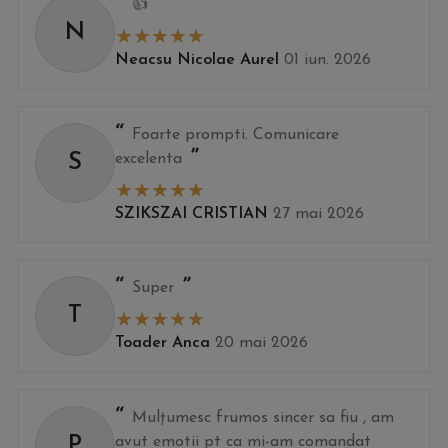
👍
Apare condens pe folia transparentă?
N
Condensul este fenomen normal când aerul cald interior întâlnește
suprafața rece a foliei. Se previne prin aerisire periodică și ferestre
Neacsu Nicolae Aurel
01 iun. 2026
de ventilație în spațiul închis.
Mai multe răspunsuri tehnice complete:
consultă
Întrebări
frecvente Cristal Flex®
.
Foarte prompti. Comunicare
S
excelenta
📞 Pentru consultanță tehnică gratuită sau ofertă personalizată:
0729
082 445
·
office@foliepvctransparenta.ro
· Livrăm în România și
SZIKSZAI CRISTIAN
27 mai 2026
Ungaria.
Super
T
Toader Anca
20 mai 2026
Mulțumesc frumos sincer sa fiu , am
P
avut emotii pt ca mi-am comandat