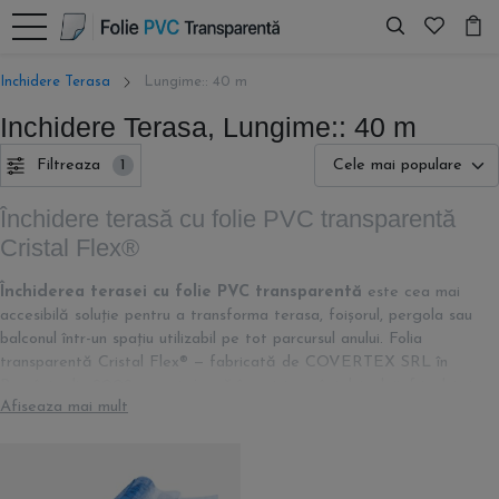
Inchidere Terasa
Lungime:: 40 m
Inchidere Terasa, Lungime:: 40 m
Filtreaza
1
Închidere terasă cu folie PVC transparentă
Cristal Flex®
Închiderea terasei cu folie PVC transparentă
este cea mai
accesibilă soluție pentru a transforma terasa, foișorul, pergola sau
balconul într-un spațiu utilizabil pe tot parcursul anului. Folia
transparentă Cristal Flex® — fabricată de COVERTEX SRL în
România din 2002 — protejează împotriva vântului, ploii, frigului și
Afiseaza mai mult
prafului, fără a afecta vizibilitatea sau luminozitatea naturală a
spațiului. Este soluția preferată de mii de pensiuni, restaurante,
cafenele, dar și de proprietari rezidențiali din România și Ungaria.
În această categorie găsești
sistemul complet pentru închiderea