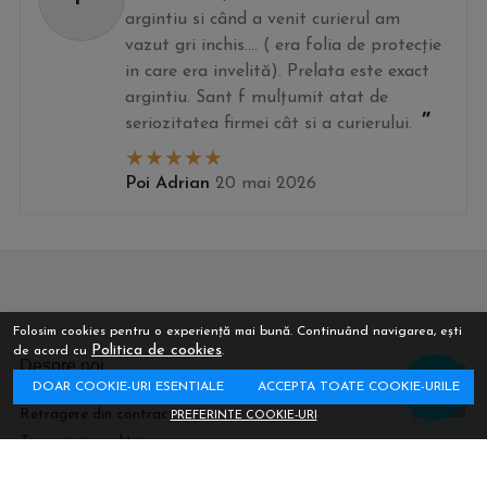
argintiu si când a venit curierul am
vazut gri inchis.... ( era folia de protecție
in care era invelită). Prelata este exact
argintiu. Sant f mulțumit atat de
seriozitatea firmei cât si a curierului.
Poi Adrian
20 mai 2026
Folosim cookies pentru o experiență mai bună. Continuând navigarea, ești
Politica de cookies
de acord cu
.
Despre noi
DOAR COOKIE-URI ESENTIALE
ACCEPTA TOATE COOKIE-URILE
Retragere din contract
PREFERINTE COOKIE-URI
Termeni si conditii
Confidentialitate