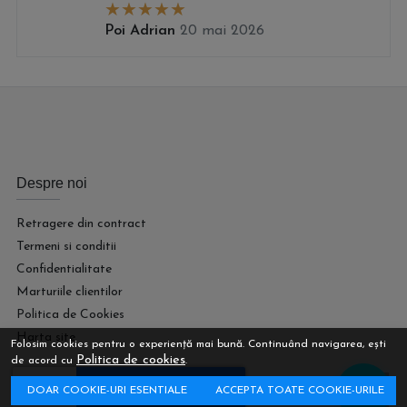
Poi Adrian
20 mai 2026
Despre noi
Retragere din contract
Termeni si conditii
Confidentialitate
Marturiile clientilor
Politica de Cookies
Harta site
Folosim cookies pentru o experiență mai bună. Continuând navigarea, ești
Politica de cookies
de acord cu
.
Asistenta
DOAR COOKIE-URI ESENTIALE
ACCEPTA TOATE COOKIE-URILE