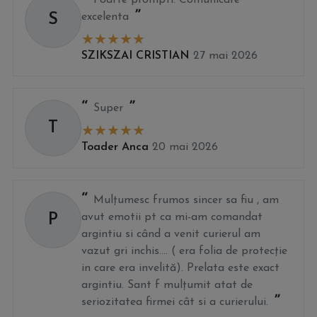
Foarte prompti. Comunicare
S
excelenta
SZIKSZAI CRISTIAN
27 mai 2026
Super
T
Toader Anca
20 mai 2026
Mulțumesc frumos sincer sa fiu , am
P
avut emotii pt ca mi-am comandat
argintiu si când a venit curierul am
vazut gri inchis.... ( era folia de protecție
in care era invelită). Prelata este exact
argintiu. Sant f mulțumit atat de
seriozitatea firmei cât si a curierului.