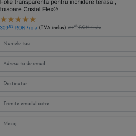
Folie transparenta pentru inchidere terasa ,
foisoare Cristal Flex®
,83
,63
309
RON
/ rola
317
RON
/ rola
(TVA inclus)
Numele tau
Adresa ta de email
Destinatar
Trimite emailul catre
Mesaj