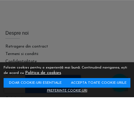
Despre noi
Retragere din contract
Termeni si conditii
Confidentialitate
Folosim cookies pentru o experiență mai bună. Continuând navigarea, ești
Marturiile clientilor
Politica de cookies
de acord cu
.
Politica de Cookies
DOAR COOKIE-URI ESENTIALE
ACCEPTA TOATE COOKIE-URILE
Harta site
PREFERINTE COOKIE-URI
Asistenta
Retur
Contacteaza-ne
Intrebari frecvente