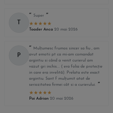
Super
T
Toader Anca
20 mai 2026
Mulțumesc frumos sincer sa fiu , am
P
avut emotii pt ca mi-am comandat
argintiu si când a venit curierul am
vazut gri inchis.... ( era folia de protecție
in care era invelită). Prelata este exact
argintiu. Sant f mulțumit atat de
seriozitatea firmei cât si a curierului.
Poi Adrian
20 mai 2026