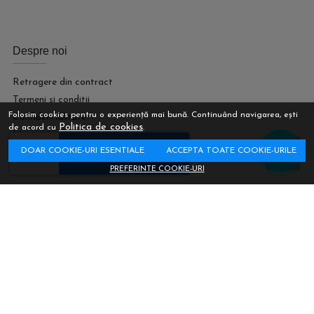
Despre noi
Retragere din contract
Termeni si conditii
Folosim cookies pentru o experiență mai bună. Continuând navigarea, ești
Confidentialitate
Politica de cookies
de acord cu
.
Marturiile clientilor
DOAR COOKIE-URI ESENTIALE
ACCEPTA TOATE COOKIE-URILE
Politica de Cookies
Harta site
PREFERINTE COOKIE-URI
Asistenta
Retur
Contacteaza-ne
Intrebari frecvente
ANPC
Solutionarea litigiilor