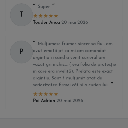
Super
T
Toader Anca
20 mai 2026
Mulțumesc frumos sincer sa fiu , am
P
avut emotii pt ca mi-am comandat
argintiu si când a venit curierul am
vazut gri inchis.... ( era folia de protecție
in care era invelită). Prelata este exact
argintiu. Sant f mulțumit atat de
seriozitatea firmei cât si a curierului.
Poi Adrian
20 mai 2026