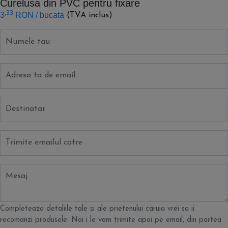
Curelusa din PVC pentru fixare
,33
3
RON
/ bucata
(TVA inclus)
Numele tau
Adresa ta de email
Destinatar
Trimite emailul catre
Mesaj
Completeaza detaliile tale si ale prietenului caruia vrei sa ii
recomanzi produsele. Noi i le vom trimite apoi pe email, din partea