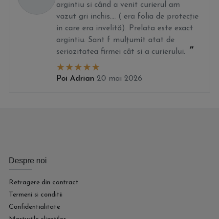
argintiu si când a venit curierul am
vazut gri inchis.... ( era folia de protecție
in care era invelită). Prelata este exact
argintiu. Sant f mulțumit atat de
seriozitatea firmei cât si a curierului.
Poi Adrian
20 mai 2026
Despre noi
Retragere din contract
Termeni si conditii
Confidentialitate