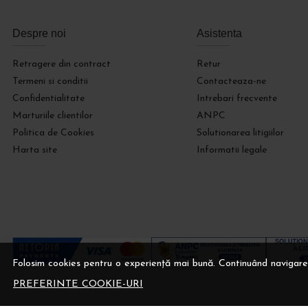
Despre noi
Asistenta
Retragere din contract
Retur
Termeni si conditii
Contacteaza-ne
Confidentialitate
Intrebari frecvente
Marturiile clientilor
ANPC
Politica de Cookies
Solutionarea litigiilor
Harta site
Informatii legale
Folosim cookies pentru o experiență mai bună. Continuând navigare
PREFERINTE COOKIE-URI