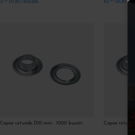
3
RON
/ bucata
81
RON
/ b
Capse rotunde D10 mm - 1000 bucati
Capse rotunde