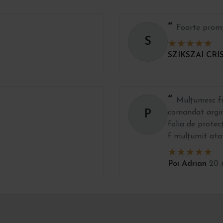
Foarte promp
S
SZIKSZAI CRI
Mulțumesc fr
P
comandat arginti
folia de protecț
f mulțumit atat 
Poi Adrian
20 