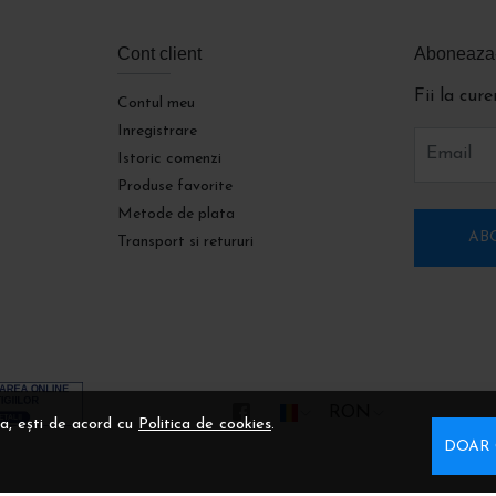
Cont client
Aboneaza-t
Fii la cur
Contul meu
Inregistrare
Email
Istoric comenzi
Produse favorite
Metode de plata
AB
Transport si retururi
RON
a, ești de acord cu
Politica de cookies
.
DOAR 