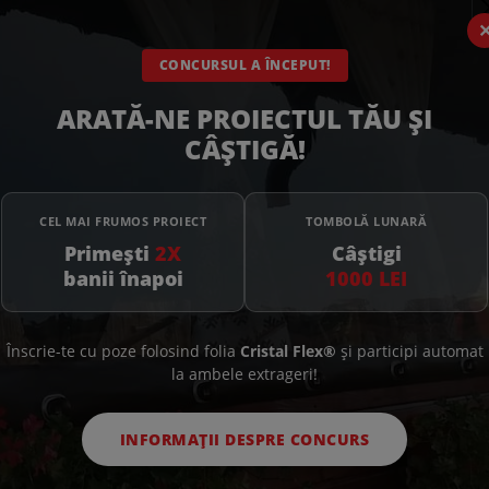
ucata
82
RON
/ bucata
CONCURSUL A ÎNCEPUT!
ARATĂ-NE PROIECTUL TĂU ȘI
CÂȘTIGĂ!
CEL MAI FRUMOS PROIECT
TOMBOLĂ LUNARĂ
Primești
2X
Câștigi
banii înapoi
1000 LEI
Înscrie-te cu poze folosind folia
Cristal Flex®
și participi automat
la ambele extrageri!
INFORMAȚII DESPRE CONCURS
 D12 mm - 1000 bucati
Cursor pentru fermoar de lip