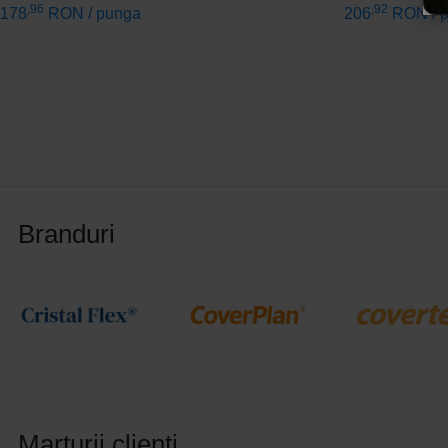
,96
,92
178
RON
/ punga
206
RON
/ 
Branduri
Marturii clienti