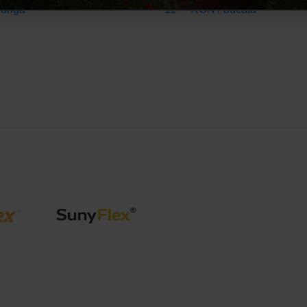
,85
punga
11
RON
/ bucata