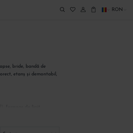
RON
capse, bride, bandă de
orect, etanș și demontabil,
l),
fermoar de lipit
e fără sudură