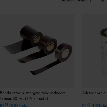
Inchidere Terasa
(1)
Capsele ovale 42×22 mm
și cele
Folia transparentă nu ar
rotunde D10/D12
se montează pe
interior, așa că marginea
marginea întărită a foliei, iar
bridele
cu
banda de întărire
(d
rotative
permit demontarea foliei
în
maro
). Astfel capsele
vara, fără a o tăia.
bine și folia nu se defor
Fixare & tensionare
Prindere rapidă (sca
Curelușele din PVC
țin folia
Banda cu scai
(cârlig și
tensionată și o fixează atunci când e
ideală pentru panouri d
rulată, pentru un aspect curat și
sau zone unde nu vrei ca
rezistență la vânt.
Le folosești împreună cu:
Folie transparentă
0,5 mm
,
0,8 mm
sau
1,0 mm
Cristal Flex®
Banda intarire margine folie inchidere
Adeziv specia
Sistem de culisare
(
D15
/
D24
) pentru panouri mobile
terasa, 30 m , (TIV / Fusta)
Unelte
de montaj: preducea și stanță pentru capse
,51
,85
61
RON
/ rola
99
RON
/ b