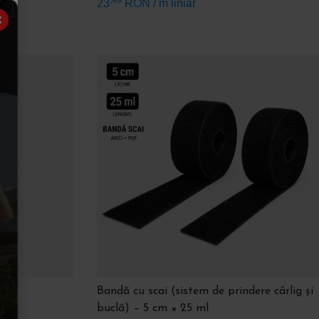
23
RON
/ m liniar
✕
it
Bandă cu scai (sistem de prindere cârlig și
buclă) – 5 cm × 25 ml