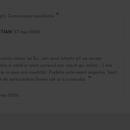
ti. Comunicare excelenta
STIAN
27 mai 2026
umos sincer sa fiu , am avut emotii pt ca mi-am
u si când a venit curierul am vazut gri inchis.... ( era
ie in care era invelită). Prelata este exact argintiu. Sant
de seriozitatea firmei cât si a curierului.
mai 2026