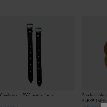
Întrebări frecvente
De ce accesorii am nevoie ca să închid o terasă cu folie tr
Capse ovale sau capse rotunde?
Pot monta folia fără aparat de sudură?
Curelusa din PVC pentru fixare
Banda dublu a
FLEX® TAPE
,33
,65