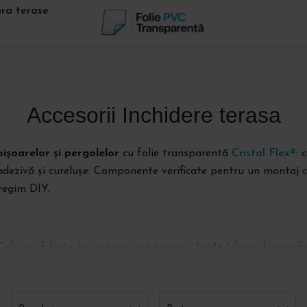
ara terase
Accesorii Inchidere terasa
oișoarelor și pergolelor
cu folie transparentă
Cristal Flex®
: 
-adezivă și curelușe. Componente verificate pentru un montaj c
 regim DIY.
Cele mai folosite trei sisteme sunt
capse + bride
(clasic, demontabi
adeziv, fără unelte de sudură).
V / fustă)
Fermoar de lipit + cursor
Lipir