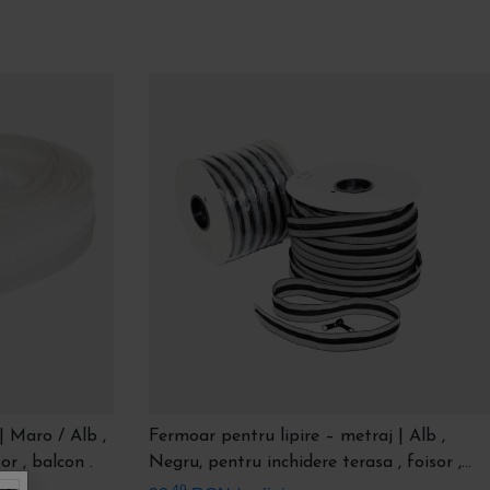
| Maro / Alb ,
Fermoar pentru lipire – metraj | Alb ,
or , balcon .
Negru, pentru inchidere terasa , foisor ,
balcon
,49