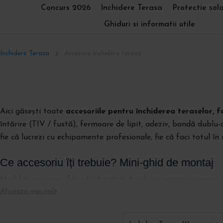
Concurs 2026
Inchidere Terasa
Protectie sol
Ghiduri si informatii utile
Inchidere Terasa
Accesorii Inchidere terasa
Aici găsești toate
accesoriile pentru închiderea teraselor, f
întărire (TIV / fustă), fermoare de lipit, adeziv, bandă dublu
fie că lucrezi cu echipamente profesionale, fie că faci totul în
Ce accesoriu îți trebuie? Mini-ghid de montaj
Modul în care prinzi folia de structură decide ce accesorii cumperi. 
Afiseaza mai mult
(demontare rapidă, fără capse) și
lipire
(bandă dublu-adezivă sau 
Capse & bride
Bandă de întărire (TI