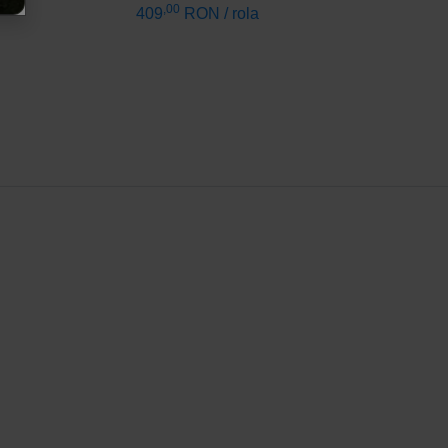
,00
409
RON
/ rola