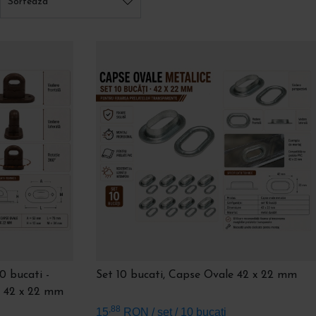
Sorteaza
 începători:
banda dublu-
ă Cristal Flex® Tape
sau
ul special pentru PVC
—
rezistentă, rapidă, fără aparat
cald.
10 bucati -
Set 10 bucati, Capse Ovale 42 x 22 mm
e 42 x 22 mm
,88
15
RON
/ set / 10 bucati