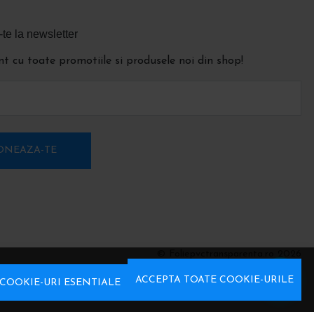
e la newsletter
ent cu toate promotiile si produsele noi din shop!
ONEAZA-TE
© Foliepvctransparenta.ro 2026
Magazin online creat cu MerchantPro
ACCEPTA TOATE COOKIE-URILE
COOKIE-URI ESENTIALE