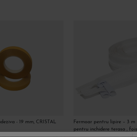
ansparentă?
deziva - 19 mm, CRISTAL
Fermoar pentru lipire – 3 m 
pentru inchidere terasa , fois
,39