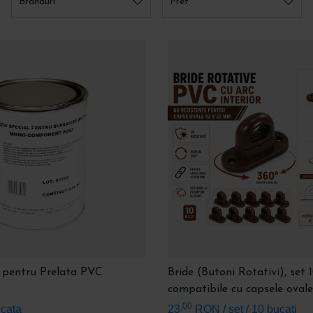
Branduri
Pret
e țesătură la
Fermoarul de lipit
(la bucată sau
Pentru
 se întărește
la metraj
) plus
cursorul
oferă o
adeziv
isponibilă și
închidere care se deschide și închide
adeziv
 țin mult mai
ca un fermoar clasic.
lipire 
mează.
cu cap 
i)
 buclă) e
emontate des
pse.
l pentru Prelata PVC
Bride (Butoni Rotativi), set 
compatibile cu capsele oval
,00
ucata
23
RON
/ set / 10 bucati