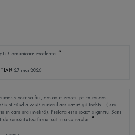
ti. Comunicare excelenta
STIAN
27 mai 2026
umos sincer sa fiu , am avut emotii pt ca mi-am
u si când a venit curierul am vazut gri inchis.... ( era
ie in care era invelită). Prelata este exact argintiu. Sant
de seriozitatea firmei cât si a curierului.