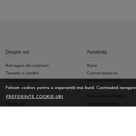
Despre noi
Asistenta
Retragere din contract
Retur
Termeni si conditii
Contacteaza-ne
Confidentialitate
Intrebari frecvente
Folosim cookies pentru o experiență mai bună. Continuând navigare
Marturiile clientilor
ANPC
Politica de Cookies
Solutionarea litigiilor
PREFERINTE COOKIE-URI
Harta site
Informatii legale