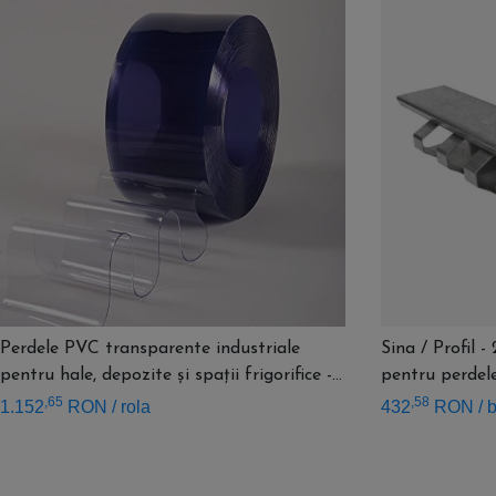
Perdele PVC transparente industriale
Sina / Profil
pentru hale, depozite și spații frigorifice -
pentru perdele
50 ml
,65
,58
1.152
RON
/ rola
432
RON
/ 