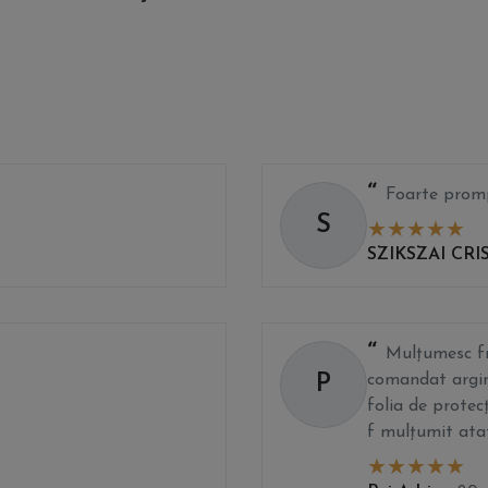
Foarte promp
S
SZIKSZAI CRI
Mulțumesc fr
P
comandat arginti
folia de protecț
f mulțumit atat 