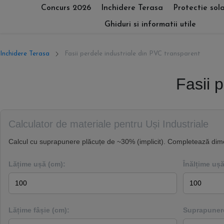
Concurs 2026
Inchidere Terasa
Protectie sol
Ghiduri si informatii utile
Inchidere Terasa
Fasii perdele industriale din PVC transparent
Fasii 
Calculator de materiale pentru Uși Industriale
Calcul cu suprapunere plăcuțe de ~30% (implicit). Completează dimen
Lățime ușă (cm):
Înălțime ușă
Lățime fâșie (cm):
Suprapunere