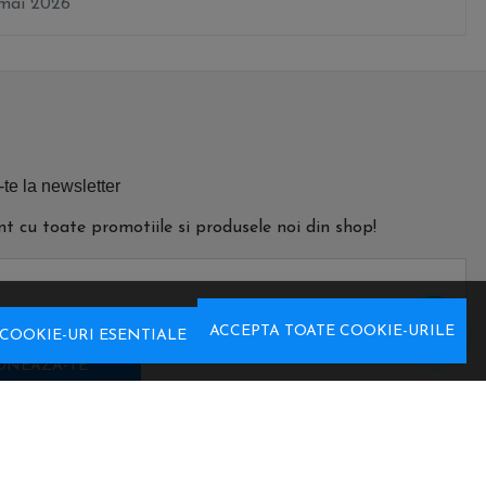
mai 2026
e la newsletter
ent cu toate promotiile si produsele noi din shop!
ACCEPTA TOATE COOKIE-URILE
COOKIE-URI ESENTIALE
ONEAZA-TE