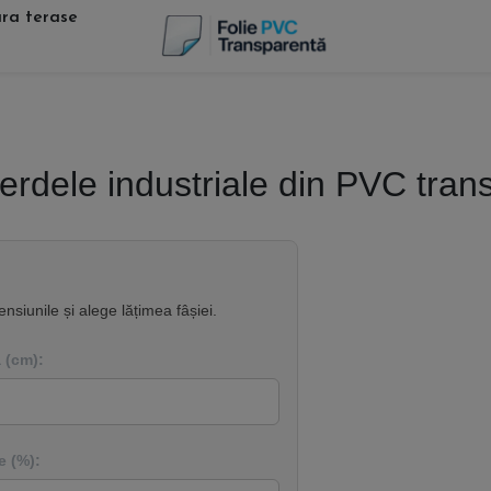
ara terase
perdele industriale din PVC tran
siunile și alege lățimea fâșiei.
 (cm):
 (%):