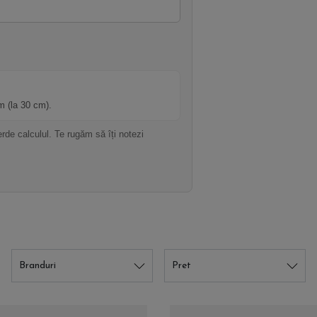
m (la 30 cm).
rde calculul. Te rugăm să îți notezi
Branduri
Pret