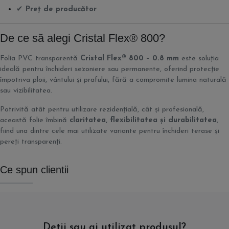
✔
Preț de producător
De ce să alegi Cristal Flex® 800?
Folia PVC transparentă
Cristal Flex® 800 – 0.8 mm
este soluția
ideală pentru închideri sezoniere sau permanente, oferind protecție
împotriva ploii, vântului și prafului, fără a compromite lumina naturală
sau vizibilitatea.
Potrivită atât pentru utilizare rezidențială, cât și profesională,
această folie îmbină
claritatea, flexibilitatea și durabilitatea
,
fiind una dintre cele mai utilizate variante pentru închideri terase și
pereți transparenți.
Ce spun clientii
Detii sau ai utilizat produsul?