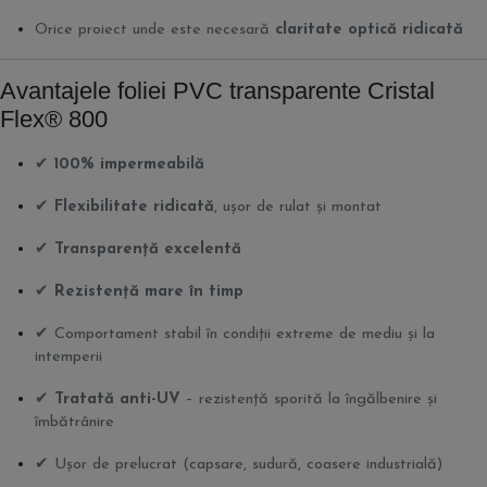
Orice proiect unde este necesară
claritate optică ridicată
Avantajele foliei PVC transparente Cristal
Flex® 800
✔
100% impermeabilă
✔
Flexibilitate ridicată
, ușor de rulat și montat
✔
Transparență excelentă
✔
Rezistență mare în timp
✔ Comportament stabil în condiții extreme de mediu și la
intemperii
✔
Tratată anti-UV
– rezistență sporită la îngălbenire și
îmbătrânire
✔ Ușor de prelucrat (capsare, sudură, coasere industrială)