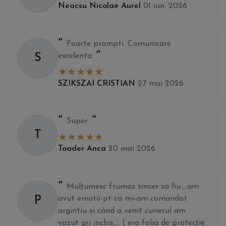
Neacsu Nicolae Aurel
01 iun. 2026
Foarte prompti. Comunicare
S
excelenta
SZIKSZAI CRISTIAN
27 mai 2026
Super
T
Toader Anca
20 mai 2026
Mulțumesc frumos sincer sa fiu , am
P
avut emotii pt ca mi-am comandat
argintiu si când a venit curierul am
vazut gri inchis.... ( era folia de protecție