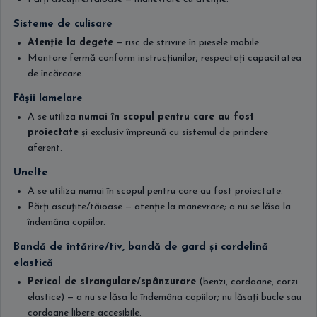
Sisteme de culisare
Atenție la degete
— risc de strivire în piesele mobile.
Montare fermă conform instrucțiunilor; respectați capacitatea
de încărcare.
Fâșii lamelare
A se utiliza
numai în scopul pentru care au fost
proiectate
și exclusiv împreună cu sistemul de prindere
aferent.
Unelte
A se utiliza numai în scopul pentru care au fost proiectate.
Părți ascuțite/tăioase — atenție la manevrare; a nu se lăsa la
îndemâna copiilor.
Bandă de întărire/tiv, bandă de gard și cordelină
elastică
Pericol de strangulare/spânzurare
(benzi, cordoane, corzi
elastice) — a nu se lăsa la îndemâna copiilor; nu lăsați bucle sau
cordoane libere accesibile.