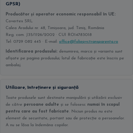
GPSR)
Producător și operator economic responsabil în UE:
Covertex SRL
Calea Aradului nr. 48, Timișoara, jud. Timiș, România
Reg. com. J35/1126/2002 · CUI RO14783018
Tel: 0729 082 445 · E-mail:
office@foliepvctransparenta.ro
Identificarea produsului:
denumirea, marca și varianta sunt
afișate pe pagina produsului; lotul de fabricație este înscris pe
ambalaj.
Utilizare, întreținere și siguranță
Toate produsele sunt destinate manipulării și utilizării exclusiv
de către
persoane adulte
și se folosesc
numai în scopul
pentru care au fost fabricate
. Niciun produs nu este
element de securitate, portant sau de protecție a persoanelor.
A nu se lăsa la îndemâna copiilor.