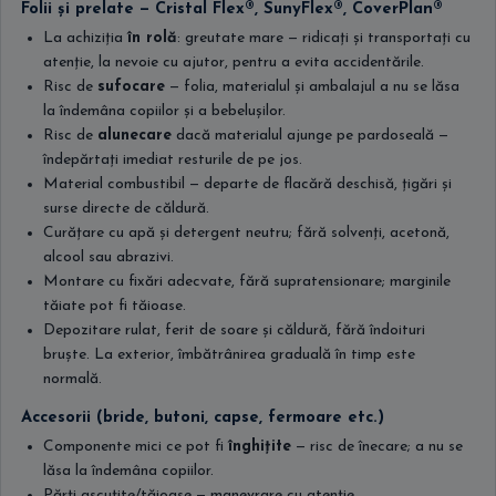
Folii și prelate — Cristal Flex®, SunyFlex®, CoverPlan®
La achiziția
în rolă
: greutate mare — ridicați și transportați cu
atenție, la nevoie cu ajutor, pentru a evita accidentările.
Risc de
sufocare
— folia, materialul și ambalajul a nu se lăsa
la îndemâna copiilor și a bebelușilor.
Risc de
alunecare
dacă materialul ajunge pe pardoseală —
îndepărtați imediat resturile de pe jos.
Material combustibil — departe de flacără deschisă, țigări și
surse directe de căldură.
Curățare cu apă și detergent neutru; fără solvenți, acetonă,
alcool sau abrazivi.
Montare cu fixări adecvate, fără supratensionare; marginile
tăiate pot fi tăioase.
Depozitare rulat, ferit de soare și căldură, fără îndoituri
bruște. La exterior, îmbătrânirea graduală în timp este
normală.
Accesorii (bride, butoni, capse, fermoare etc.)
Componente mici ce pot fi
înghițite
— risc de înecare; a nu se
lăsa la îndemâna copiilor.
Părți ascuțite/tăioase — manevrare cu atenție.