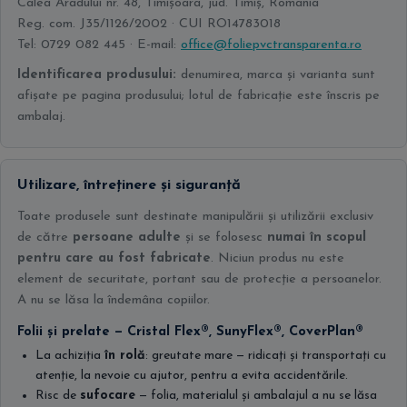
Calea Aradului nr. 48, Timișoara, jud. Timiș, România
Reg. com. J35/1126/2002 · CUI RO14783018
Tel: 0729 082 445 · E-mail:
office@foliepvctransparenta.ro
Identificarea produsului:
denumirea, marca și varianta sunt
afișate pe pagina produsului; lotul de fabricație este înscris pe
ambalaj.
Utilizare, întreținere și siguranță
Toate produsele sunt destinate manipulării și utilizării exclusiv
de către
persoane adulte
și se folosesc
numai în scopul
pentru care au fost fabricate
. Niciun produs nu este
element de securitate, portant sau de protecție a persoanelor.
A nu se lăsa la îndemâna copiilor.
Folii și prelate — Cristal Flex®, SunyFlex®, CoverPlan®
La achiziția
în rolă
: greutate mare — ridicați și transportați cu
atenție, la nevoie cu ajutor, pentru a evita accidentările.
Risc de
sufocare
— folia, materialul și ambalajul a nu se lăsa