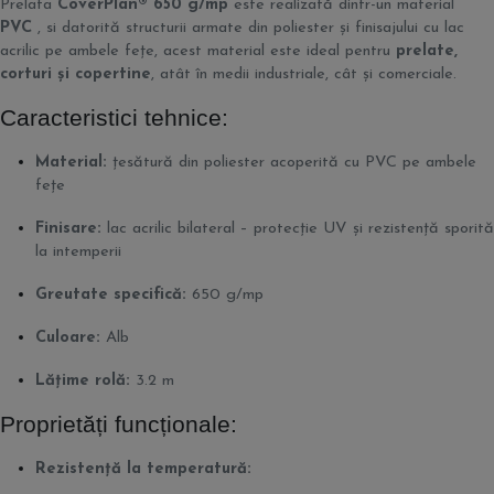
Prelata
CoverPlan® 650 g/mp
este realizată dintr-un material
PVC
, si datorită structurii armate din poliester și finisajului cu lac
acrilic pe ambele fețe, acest material este ideal pentru
prelate,
corturi și copertine
, atât în medii industriale, cât și comerciale.
Caracteristici tehnice:
Material:
țesătură din poliester acoperită cu PVC pe ambele
fețe
Finisare:
lac acrilic bilateral – protecție UV și rezistență sporită
la intemperii
Greutate specifică:
650 g/mp
Culoare:
Alb
Lățime rolă:
3.2 m
Proprietăți funcționale:
Rezistență la temperatură: