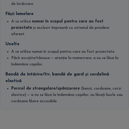
de încărcare.
Fâșii lamelare
A se utiliza
numai în scopul pentru care au fost
proiectate
și exclusiv împreună cu sistemul de prindere
aferent.
Unelte
A se utiliza numai în scopul pentru care au fost proiectate.
Părți ascuțite/tăioase — atenție la manevrare; a nu se lăsa la
îndemâna copiilor.
Bandă de întărire/tiv, bandă de gard și cordelină
elastică
Pericol de strangulare/spânzurare
(benzi, cordoane, corzi
elastice) — a nu se lăsa la îndemâna copiilor; nu lăsați bucle sau
cordoane libere accesibile.