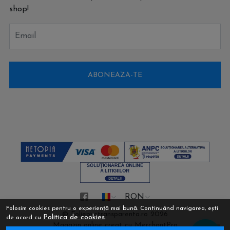
shop!
Email
ABONEAZA-TE
RON
Folosim cookies pentru o experiență mai bună. Continuând navigarea, ești
© Foliepvctransparenta.ro 2026
Politica de cookies
de acord cu
.
Magazin online creat cu MerchantPro