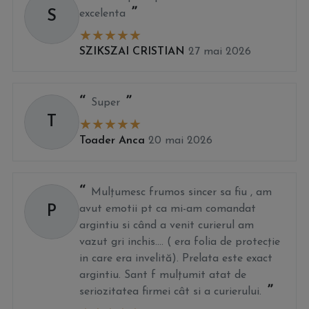
S
excelenta
SZIKSZAI CRISTIAN
27 mai 2026
Super
T
Toader Anca
20 mai 2026
Mulțumesc frumos sincer sa fiu , am
P
avut emotii pt ca mi-am comandat
argintiu si când a venit curierul am
vazut gri inchis.... ( era folia de protecție
in care era invelită). Prelata este exact
argintiu. Sant f mulțumit atat de
seriozitatea firmei cât si a curierului.