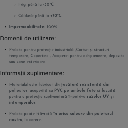
Frig: până la
-30°C
Căldură: până la
+70°C
Impermeabilitate:
100%
Domenii de utilizare:
Prelate pentru protecție industrială ,Corturi și structuri
temporare, Copertine , Acoperiri pentru echipamente, depozite
sau zone exterioare.
Informații suplimentare:
Materialul este fabricat din
țesătură rezistentă din
poliester
, acoperită cu
PVC pe ambele fețe și lacuită
,
pentru o protecție suplimentară împotriva
razelor UV și
intemperiilor
.
Prelata poate fi livrată
în orice culoare din paletarul
nostru
, la cerere.