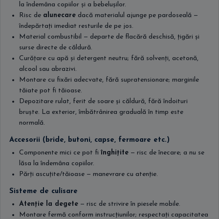
la îndemâna copiilor și a bebelușilor.
Risc de
alunecare
dacă materialul ajunge pe pardoseală —
îndepărtați imediat resturile de pe jos.
Material combustibil — departe de flacără deschisă, țigări și
surse directe de căldură.
Curățare cu apă și detergent neutru; fără solvenți, acetonă,
alcool sau abrazivi.
Montare cu fixări adecvate, fără supratensionare; marginile
tăiate pot fi tăioase.
Depozitare rulat, ferit de soare și căldură, fără îndoituri
bruște. La exterior, îmbătrânirea graduală în timp este
normală.
Accesorii (bride, butoni, capse, fermoare etc.)
Componente mici ce pot fi
înghițite
— risc de înecare; a nu se
lăsa la îndemâna copiilor.
Părți ascuțite/tăioase — manevrare cu atenție.
Sisteme de culisare
Atenție la degete
— risc de strivire în piesele mobile.
Montare fermă conform instrucțiunilor; respectați capacitatea