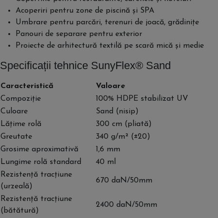
Acoperiri pentru zone de piscină și SPA
Umbrare pentru parcări, terenuri de joacă, grădinițe
Panouri de separare pentru exterior
Proiecte de arhitectură textilă pe scară mică și medie
Specificații tehnice SunyFlex® Sand
Caracteristică
Valoare
Compoziție
100% HDPE stabilizat UV
Culoare
Sand (nisip)
Lățime rolă
300 cm (pliată)
Greutate
340 g/m² (±20)
Grosime aproximativă
1,6 mm
Lungime rolă standard
40 ml
Rezistență tracțiune
670 daN/50mm
(urzeală)
Rezistență tracțiune
2400 daN/50mm
(bătătură)