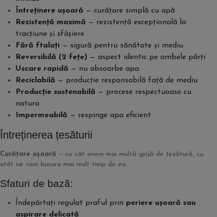
Întreținere ușoară
— curățare simplă cu apă
Rezistență maximă
— rezistență excepțională la
tracțiune și sfâșiere
Fără ftalați
— sigură pentru sănătate și mediu
Reversibilă (2 fețe)
— aspect identic pe ambele părți
Uscare rapidă
— nu absoarbe apa
Reciclabilă
— producție responsabilă față de mediu
Producție sustenabilă
— procese respectuoase cu
natura
Impermeabilă
— respinge apa eficient
Întreținerea țesăturii
Curățare ușoară
— cu cât avem mai multă grijă de țesătură, cu
atât ne vom bucura mai mult timp de ea.
Sfaturi de bază:
Îndepărtați regulat praful prin
periere ușoară sau
aspirare delicată