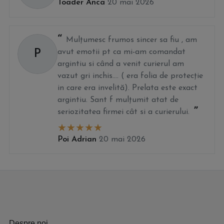
Toader Anca
20 mai 2026
Mulțumesc frumos sincer sa fiu , am
P
avut emotii pt ca mi-am comandat
argintiu si când a venit curierul am
vazut gri inchis.... ( era folia de protecție
in care era invelită). Prelata este exact
argintiu. Sant f mulțumit atat de
seriozitatea firmei cât si a curierului.
Poi Adrian
20 mai 2026
Despre noi