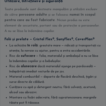
Utilizare, întreținere și siguranță
Toate produsele sunt destinate manipulării și utilizării exclusiv
de către
persoane adulte
și se folosesc
numai în scopul
pentru care au fost fabricate
. Niciun produs nu este
element de securitate, portant sau de protecție a persoanelor.
A nu se lăsa la îndemâna copiilor.
Folii și prelate — Cristal Flex®, SunyFlex®, CoverPlan®
La achiziția
în rolă
: greutate mare — ridicați și transportați cu
atenție, la nevoie cu ajutor, pentru a evita accidentările.
Risc de
sufocare
— folia, materialul și ambalajul a nu se lăsa
la îndemâna copiilor și a bebelușilor.
Risc de
alunecare
dacă materialul ajunge pe pardoseală —
îndepărtați imediat resturile de pe jos.
Material combustibil — departe de flacără deschisă, țigări și
surse directe de căldură.
Curățare cu apă și detergent neutru; fără solvenți, acetonă,
alcool sau abrazivi.
Montare cu fixări adecvate, fără supratensionare; marginile
tăiate pot fi tăioase.