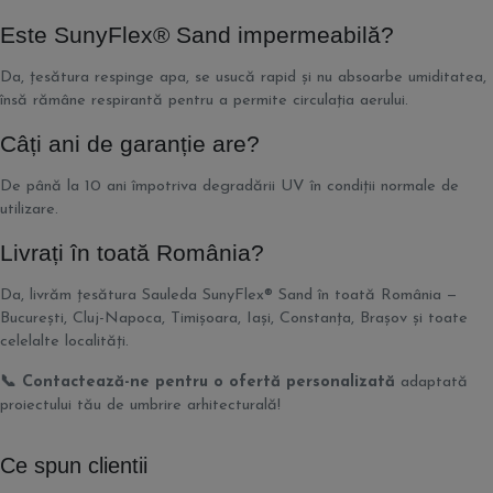
Este SunyFlex® Sand impermeabilă?
Da, țesătura respinge apa, se usucă rapid și nu absoarbe umiditatea,
însă rămâne respirantă pentru a permite circulația aerului.
Câți ani de garanție are?
De până la 10 ani împotriva degradării UV în condiții normale de
utilizare.
Livrați în toată România?
Da, livrăm țesătura Sauleda SunyFlex® Sand în toată România —
București, Cluj-Napoca, Timișoara, Iași, Constanța, Brașov și toate
celelalte localități.
📞 Contactează-ne pentru o ofertă personalizată
adaptată
proiectului tău de umbrire arhitecturală!
Ce spun clientii