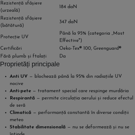
Rezistență sfâșiere
184 daN
(urzeală)
Rezistență sfâșiere
347 daN
(bătătură)
Până la 95% (categoria „Most
Protecție UV
Effective")
Certificări
Oeko-Tex® 100, Greenguard®
Fără plumb și ftalați
Da
Proprietăți principale
Anti UV
— blochează până la 95% din radiațiile UV
nocive
Anti-pete
— tratament special care respinge murdăria
Respirantă
— permite circulația aerului și reduce efectul
de seră
Climatică
— performanță constantă în diverse condiții
meteo
Stabilitate dimensională
— nu se deformează și nu se
întinde