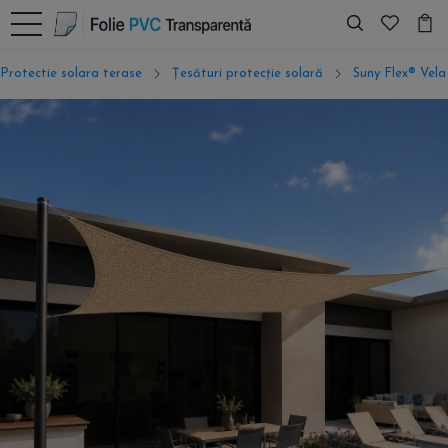
Protectie solara terase
Țesături protecție solară
Suny Flex® Vela