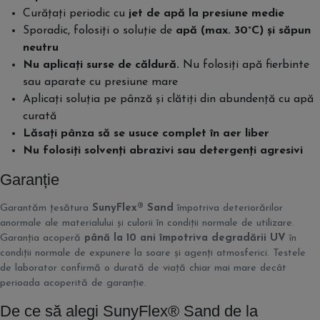
Curățați periodic cu
jet de apă la presiune medie
Sporadic, folosiți o soluție de
apă (max. 30°C) și săpun
neutru
Nu aplicați surse de căldură.
Nu folosiți apă fierbinte
sau aparate cu presiune mare
Aplicați soluția pe pânză și clătiți din abundență cu apă
curată
Lăsați pânza să se usuce complet în aer liber
Nu folosiți solvenți abrazivi sau detergenți agresivi
Garanție
Garantăm țesătura
SunyFlex® Sand
împotriva deteriorărilor
anormale ale materialului și culorii în condiții normale de utilizare.
Garanția acoperă
până la 10 ani împotriva degradării UV
în
condiții normale de expunere la soare și agenți atmosferici. Testele
de laborator confirmă o durată de viață chiar mai mare decât
perioada acoperită de garanție.
De ce să alegi SunyFlex® Sand de la