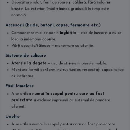
Depozitare rulat, ferit de soare și căldură, fără îndoituri
bruște. La exterior, îmbătrânirea graduală în timp este
normală.
Accesorii (bride, butoni, capse, fermoare etc.)
Componente mici ce pot fi
înghițite
— risc de înecare; a nu se
lăsa la îndemâna copiilor.
Părți ascuțite/tăioase — manevrare cu atenție.
Sisteme de culisare
Atenție la degete
— risc de strivire în piesele mobile.
Montare fermă conform instrucțiunilor; respectați capacitatea
de încărcare.
Fâșii lamelare
A se utiliza
numai în scopul pentru care au fost
proiectate
și exclusiv împreună cu sistemul de prindere
aferent.
Unelte
A se utiliza numai în scopul pentru care au fost proiectate.