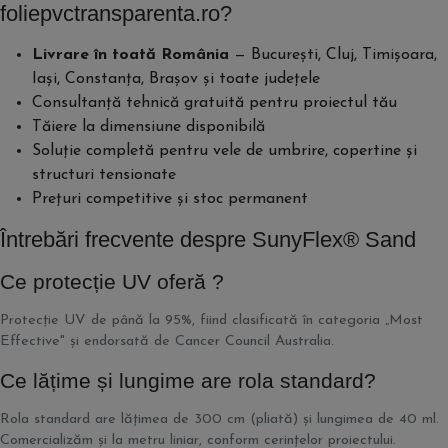
foliepvctransparenta.ro?
Livrare în toată România
— București, Cluj, Timișoara,
Iași, Constanța, Brașov și toate județele
Consultanță tehnică gratuită pentru proiectul tău
Tăiere la dimensiune disponibilă
Soluție completă pentru vele de umbrire, copertine și
structuri tensionate
Prețuri competitive și stoc permanent
Întrebări frecvente despre SunyFlex® Sand
Ce protecție UV oferă ?
Protecție UV de până la 95%, fiind clasificată în categoria „Most
Effective" și endorsată de Cancer Council Australia.
Ce lățime și lungime are rola standard?
Rola standard are lățimea de 300 cm (pliată) și lungimea de 40 ml.
Comercializăm și la metru liniar, conform cerințelor proiectului.