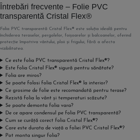
Întrebări frecvente – Folie PVC
transparentă Cristal Flex®
Folia PVC transparentă Cristal Flex® este soluția ideală pentru
închiderea teraselor, pergolelor, foișoarelor și balcoanelor, oferind
protecție împotriva vântului, ploii și frigului, fără a afecta
vizibilitatea.
Ce este folia PVC transparentă Cristal Flex®?
Este folia Cristal Flex® sigură pentru sănătate?
Folia are miros?
Se poate folosi folia Cristal Flex® la interior?
Ce grosime de folie este recomandată pentru terase?
Rezistă folia la vânt și temperaturi scăzute?
Se poate demonta folia vara?
De ce apare condensul pe folia PVC transparentă?
Cum se curăță corect folia Cristal Flex®?
Care este durata de viață a foliei PVC Cristal Flex®?
Pot monta singur folia?