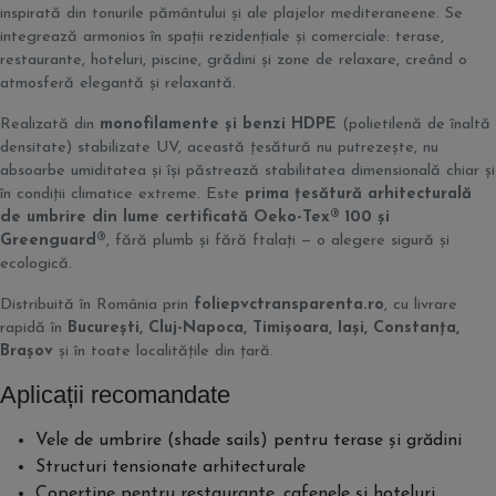
inspirată din tonurile pământului și ale plajelor mediteraneene. Se
integrează armonios în spații rezidențiale și comerciale: terase,
restaurante, hoteluri, piscine, grădini și zone de relaxare, creând o
atmosferă elegantă și relaxantă.
Realizată din
monofilamente și benzi HDPE
(polietilenă de înaltă
densitate) stabilizate UV, această țesătură nu putrezește, nu
absoarbe umiditatea și își păstrează stabilitatea dimensională chiar și
în condiții climatice extreme. Este
prima țesătură arhitecturală
de umbrire din lume certificată Oeko-Tex® 100 și
Greenguard®
, fără plumb și fără ftalați — o alegere sigură și
ecologică.
Distribuită în România prin
foliepvctransparenta.ro
, cu livrare
rapidă în
București, Cluj-Napoca, Timișoara, Iași, Constanța,
Brașov
și în toate localitățile din țară.
Aplicații recomandate
Vele de umbrire (shade sails) pentru terase și grădini
Structuri tensionate arhitecturale
Copertine pentru restaurante, cafenele și hoteluri