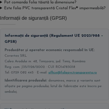
Pot comanda folia tăiată la dimensiune?
Este folia PVC transparentă Cristal Flex® impermeabilă?
Informații de siguranță (GPSR)
Informații de siguranță (Regulament UE 2023/988 –
GPSR)
Producător și operator economic responsabil în UE:
Covertex SRL
Calea Aradului nr. 48, Timișoara, jud. Timiș, România
Reg. com. J35/1126/2002 · CUI RO14783018
Tel: 0729 082 445 · E-mail:
office@foliepvctransparenta.ro
Identificarea produsului:
denumirea, marca și varianta sunt
afișate pe pagina produsului; lotul de fabricație este înscris pe
ambalaj.