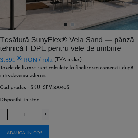
Țesătură SunyFlex® Vela Sand — pânză
tehnică HDPE pentru vele de umbrire
,36
3.891
RON
/ rola
(TVA inclus)
Taxele de livrare sunt calculate la finalizarea comenzii, după
introducerea adresei.
Cod produs - SKU
SFV30040S
Disponibil in stoc
−
+
ADAUGA IN COS