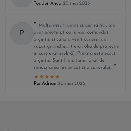
Toader Anca
20 mai 2026
Mulțumesc frumos sincer sa fiu , am
P
avut emotii pt ca mi-am comandat
argintiu si când a venit curierul am
vazut gri inchis.... ( era folia de protecție
in care era invelită). Prelata este exact
argintiu. Sant f mulțumit atat de
seriozitatea firmei cât si a curierului.
Poi Adrian
20 mai 2026