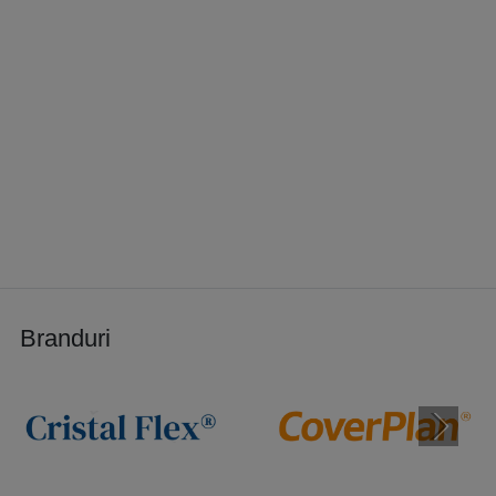
Apare condens pe folia transparentă?
Condensul este fenomen normal când aerul cald interior întâlnește
suprafața rece a foliei. Se previne prin aerisire periodică și ferestre
de ventilație în spațiul închis.
Mai multe răspunsuri tehnice complete:
consultă
Întrebări
frecvente Cristal Flex®
.
📞 Pentru consultanță tehnică gratuită sau ofertă personalizată:
0729
082 445
·
office@foliepvctransparenta.ro
· Livrăm în România și
Ungaria.
Branduri