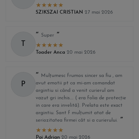
SZIKSZAI CRISTIAN
27 mai 2026
Super
T
Toader Anca
20 mai 2026
Mulțumesc frumos sincer sa fiu , am
P
avut emotii pt ca mi-am comandat
argintiu si când a venit curierul am
vazut gri inchis.... ( era folia de protecție
in care era invelită). Prelata este exact
argintiu. Sant f mulțumit atat de
seriozitatea firmei cât si a curierului.
Poi Adrian
20 mai 2026