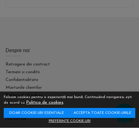
Despre noi
Retragere din contract
Termeni si conditii
Confidentialitate
Marturiile clientilor
Politica de Cookies
Folosim cookies pentru o experiență mai bună. Continuând navigarea, ești
Politica de cookies
Harta site
de acord cu
.
DOAR COOKIE-URI ESENTIALE
ACCEPTA TOATE COOKIE-URILE
Asistenta
PREFERINTE COOKIE-URI
Retur